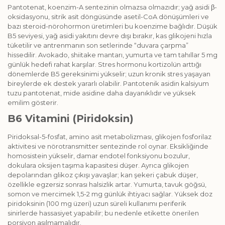
Pantotenat, koenzim-A sentezinin olmazsa olmazıdır; yağ asidi β-
oksidasyonu, sitrik asit döngüsünde asetil-CoA dönüşümleri ve
bazı steroid-nörohormon üretimleri bu koenzime bağlıdır. Düşük
B5 seviyesi, yağ asidi yakıtını devre dışı bırakır, kas glikojeni hızla
tüketilir ve antrenmanın son setlerinde “duvara çarpma”
hissedilir. Avokado, shiitake mantarı, yumurta ve tam tahıllar 5 mg
günlük hedefi rahat karşılar. Stres hormonu kortizolün arttığı
dönemlerde B5 gereksinimi yükselir; uzun kronik stres yaşayan
bireylerde ek destek yararlı olabilir. Pantotenik asidin kalsiyum
tuzu pantotenat, mide asidine daha dayanıklıdır ve yüksek
emilim gösterir.
B6 Vitamini (Piridoksin)
Piridoksal-5-fosfat, amino asit metabolizması, glikojen fosforilaz
aktivitesi ve nörotransmitter sentezinde rol oynar. Eksikliğinde
homosistein yükselir, damar endotel fonksiyonu bozulur,
dokulara oksijen taşıma kapasitesi düşer. Ayrıca glikojen
depolarından glikoz çıkışı yavaşlar; kan şekeri çabuk düşer,
özellikle egzersiz sonrası halsizlik artar. Yumurta, tavuk göğsü,
somon ve mercimek 1,5-2 mg gün­lük ihtiyacı sağlar. Yüksek doz
piridoksinin (100 mg üzeri) uzun süreli kullanımı periferik
sinirlerde hassasiyet yapabilir; bu nedenle etikette önerilen
porsiyon aşılmamalıdır.