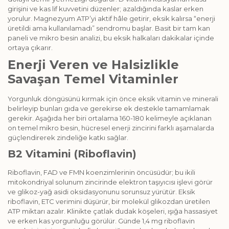
girişini ve kas lif kuvvetini düzenler; azaldığında kaslar erken
yorulur. Magnezyum ATP’yi aktif hâle getirir, eksik kalırsa “enerji
üretildi ama kullanılamadı” sendromu başlar. Basit bir tam kan
paneli ve mikro besin analizi, bu eksik halkaları dakikalar içinde
ortaya çıkarır.
Enerji Veren ve Halsizlikle
Savaşan Temel Vitaminler
Yorgunluk döngüsünü kırmak için önce eksik vitamin ve minerali
belirleyip bunları gıda ve gerekirse ek destekle tamamlamak
gerekir. Aşağıda her biri ortalama 160-180 kelimeyle açıklanan
on temel mikro besin, hücresel enerji zincirini farklı aşamalarda
güçlendirerek zindeliğe katkı sağlar.
B2 Vitamini (Riboflavin)
Riboflavin, FAD ve FMN koenzimlerinin öncüsüdür; bu ikili
mitokondriyal solunum zincirinde elektron taşıyıcısı işlevi görür
ve glikoz-yağ asidi oksidasyonunu sorunsuz yürütür. Eksik
riboflavin, ETC verimini düşürür, bir molekül glikozdan üretilen
ATP miktarı azalır. Klinikte çatlak dudak köşeleri, ışığa hassasiyet
ve erken kas yorgunluğu görülür. Günde 1,4 mg riboflavin