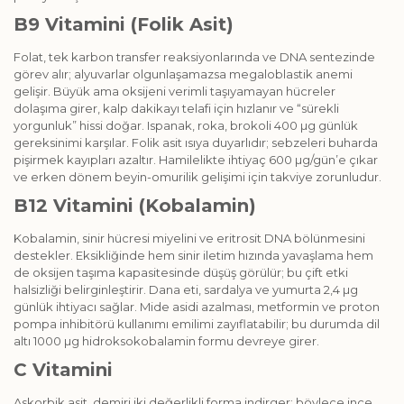
B9 Vitamini (Folik Asit)
Folat, tek karbon transfer reaksiyonlarında ve DNA sentezinde
görev alır; alyuvarlar olgunlaşamazsa megaloblastik anemi
gelişir. Büyük ama oksijeni verimli taşıyamayan hücreler
dolaşıma girer, kalp dakikayı telafi için hızlanır ve “sürekli
yorgunluk” hissi doğar. Ispanak, roka, brokoli 400 µg gün­lük
gereksinimi karşılar. Folik asit ısıya duyarlıdır; sebzeleri buharda
pişirmek kayıpları azaltır. Hamilelikte ihtiyaç 600 µg/gün’e çıkar
ve erken dönem beyin-omurilik gelişimi için takviye zorunludur.
B12 Vitamini (Kobalamin)
Kobalamin, sinir hücresi miyelini ve eritrosit DNA bölünmesini
destekler. Eksikliğinde hem sinir iletim hızında yavaşlama hem
de oksijen taşıma kapasitesinde düşüş görülür; bu çift etki
halsizliği belirginleştirir. Dana eti, sardalya ve yumurta 2,4 µg
günlük ihtiyacı sağlar. Mide asidi azalması, metformin ve proton
pompa inhibitörü kullanımı emilimi zayıflatabilir; bu durumda dil
altı 1000 µg hidroksokobalamin formu devreye girer.
C Vitamini
Askorbik asit, demiri iki değerlikli forma indirger; böylece ince