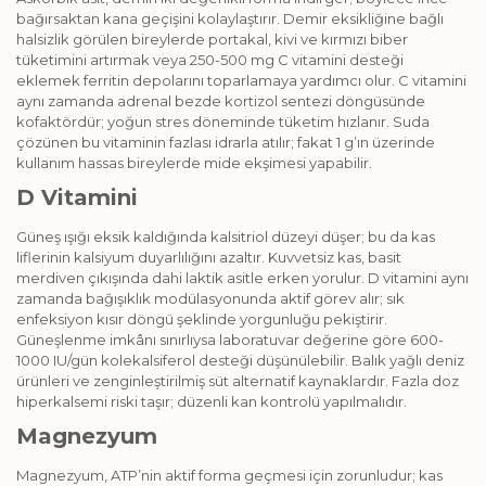
bağırsaktan kana geçişini kolaylaştırır. Demir eksikliğine bağlı
halsizlik görülen bireylerde portakal, kivi ve kırmızı biber
tüketimini artırmak veya 250-500 mg C vitamini desteği
eklemek ferritin depolarını toparlamaya yardımcı olur. C vitamini
aynı zamanda adrenal bezde kortizol sentezi döngüsünde
kofaktördür; yoğun stres döneminde tüketim hızlanır. Suda
çözünen bu vitaminin fazlası idrarla atılır; fakat 1 g’ın üzerinde
kullanım hassas bireylerde mide ekşimesi yapabilir.
D Vitamini
Güneş ışığı eksik kaldığında kalsitriol düzeyi düşer; bu da kas
liflerinin kalsiyum duyarlılığını azaltır. Kuvvetsiz kas, basit
merdiven çıkışında dahi laktik asitle erken yorulur. D vitamini aynı
zamanda bağışıklık modülasyonunda aktif görev alır; sık
enfeksiyon kısır döngü şeklinde yorgunluğu pekiştirir.
Güneşlenme imkânı sınırlıysa laboratuvar değerine göre 600-
1000 IU/gün kolekalsiferol desteği düşünülebilir. Balık yağlı deniz
ürünleri ve zenginleştirilmiş süt alternatif kaynaklardır. Fazla doz
hiperkalsemi riski taşır; düzenli kan kontrolü yapılmalıdır.
Magnezyum
Magnezyum, ATP’nin aktif forma geçmesi için zorunludur; kas