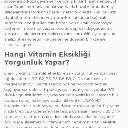
proteinini glikoza çevirirken kendinizi bitkin hissetmenize yol
açar. Tiroid hormonlarındaki sapma da bazal metabolizmayı
dalgalandırır. Dördüncü başlık “metabolik hastalıklar”dır. Gizli
diyabet, insülin direnci veya kronik inflamatuar bağırsak
sendromu enerji kullanımını bozar. Son olarak “psikososyal
faktörler” moral motivasyon eksiltir, depresif duygudurumu
yorgunluk algısını artırır. Kalıcı çözüm; kan tahlili, uyku-günlük
analizi, stres yönetimi ve beslenme düzenini birlikte ele
almaktan geçer.
Hangi Vitamin Eksikliği
Yorgunluk Yapar?
Enerji üretim zincirinde eksikliği en sık yorgunluk yaratan besin
öğeleri demir, B12, B2, B3, B5, B6, B9, C, D vitaminleri ve
magnezyumdur. Demir azaldığında hemoglobin oksijen
bağlayamaz; dokular hipoksi yaşar, kaslar çabuk yorulur. B12
düşüklüğü sinir iletimini yavaşlatır; bir sinyalin kasa ulaşması bile
fazladan enerji istemeye başlar. B2 ve B3, NAD⁺/FAD
koenzimlerini üretir; seviyeleri düşünce mitokondri ATP’yi yarım
hızda üretir. B5 koenzim-A sentezi, B6 transaminasyon, B9 DNA
sentezi için şarttır; düşük olduklarında alyuvarlar fonksiyonel
olgunluğa ulaşamaz. C vitamini demir emilimini artırır; eksiklik,
dolaylı demir yetmezliği doğurur. D vitamini kalsiyumun kasa