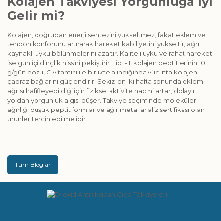
Kolajen Takviyesi Yorgunluğa İyi
Gelir mi?
Kolajen, doğrudan enerji sentezini yükseltmez; fakat eklem ve
tendon konforunu artırarak hareket kabiliyetini yükseltir, ağrı
kaynaklı uyku bölünmelerini azaltır. Kaliteli uyku ve rahat hareket
ise gün içi dinçlik hissini pekiştirir. Tip I-III kolajen peptitlerinin 10
g/gün dozu, C vitamini ile birlikte alındığında vücutta kolajen
çapraz bağlarını güçlendirir. Sekiz-on iki hafta sonunda eklem
ağrısı hafifleyebildiği için fiziksel aktivite hacmi artar; dolaylı
yoldan yorgunluk algısı düşer. Takviye seçiminde moleküler
ağırlığı düşük peptit formlar ve ağır metal analiz sertifikası olan
ürünler tercih edilmelidir.
Tüm Bloglar