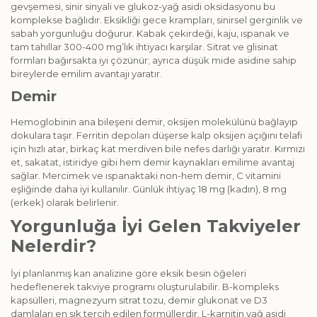
gevşemesi, sinir sinyali ve glukoz-yağ asidi oksidasyonu bu
komplekse bağlıdır. Eksikliği gece krampları, sinirsel gerginlik ve
sabah yorgunluğu doğurur. Kabak çekirdeği, kaju, ıspanak ve
tam tahıllar 300-400 mg’lık ihtiyacı karşılar. Sitrat ve glisinat
formları bağırsakta iyi çözünür; ayrıca düşük mide asidine sahip
bireylerde emilim avantajı yaratır.
Demir
Hemoglobinin ana bileşeni demir, oksijen molekülünü bağlayıp
dokulara taşır. Ferritin depoları düşerse kalp oksijen açığını telafi
için hızlı atar, birkaç kat merdiven bile nefes darlığı yaratır. Kırmızı
et, sakatat, istiridye gibi hem demir kaynakları emilime avantaj
sağlar. Mercimek ve ıspanaktaki non-hem demir, C vitamini
eşliğinde daha iyi kullanılır. Günlük ihtiyaç 18 mg (kadın), 8 mg
(erkek) olarak belirlenir.
Yorgunluğa İyi Gelen Takviyeler
Nelerdir?
İyi planlanmış kan analizine göre eksik besin öğeleri
hedeflenerek takviye programı oluşturulabilir. B-kompleks
kapsülleri, magnezyum sitrat tozu, demir glukonat ve D3
damlaları en sık tercih edilen formüllerdir. L-karnitin yağ asidi