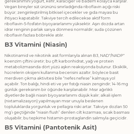
gereksinimini yoğurt, kefir, karaciğer ve badem kolayca karşılar.
Vegan bireyler süt ürününü sınırladığında riboflavin açığı riski
büyür; zenginleştirilmiş bitkisel içecekler ve gıda mayası bu
ihtiyacı kapatabilir. Takviye tercih edilecekse aktif form
riboflavin-5-fosfatın biyo­yararlanımı yüksektir. Aşırı dozda artan
idrar renginin parlak sarıya dönmesi normaldir; suda çözünen
riboflavin fazlası böbrekle atılır.
B3 Vitamini (Niasin)
Nikotinamid ve nikotinik asit formlarıyla alınan B3, NAD⁺/NADP⁺
koenzim çiftini üretir; bu çift karbonhidrat, yağ ve protein
metabolizmasında dört yüzü aşkın reaksiyonda bulunur. Eksiklik,
hücrelerin oksijeni kullanma becerisini azaltır; böylece basit
merdiven çıkma aktivitesi bile “nefes nefese” kalmaya yol
açabilir. Ton balığı, hindi eti ve yer fıstığı niasin zengindir; 14-16 mg
günlük gereksinim bir öğünde karşılanabilir. Mısır ağırlıklı
diyetlerde bağlı niasin biyoyararlanımı düşük kalır; alkali işlem
(nixtamalizasyon) yapılmayan mısır unuyla beslenen
topluluklarda yorgunluk ve pellagra riski artar. Takviye dozları 50
mg’ı geçtiğinde “niasin flush” denilen cilt kızarması, sıcak basması
oluşabilir; bu tepkime histamin-prostaglandin salımıyla geçicidir.
B5 Vitamini (Pantotenik Asit)