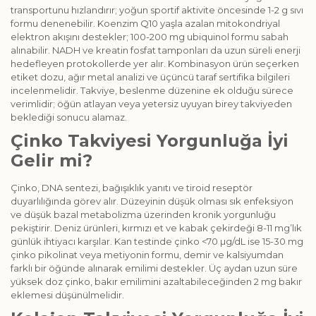
transportunu hızlandırır; yoğun sportif aktivite öncesinde 1-2 g sıvı
formu denenebilir. Koenzim Q10 yaşla azalan mitokondriyal
elektron akışını destekler; 100-200 mg ubiquinol formu sabah
alınabilir. NADH ve kreatin fosfat tamponları da uzun süreli enerji
hedefleyen protokollerde yer alır. Kombinasyon ürün seçerken
etiket dozu, ağır metal analizi ve üçüncü taraf sertifika bilgileri
incelenmelidir. Takviye, beslenme düzenine ek olduğu sürece
verimlidir; öğün atlayan veya yetersiz uyuyan birey takviyeden
beklediği sonucu alamaz.
Çinko Takviyesi Yorgunluğa İyi
Gelir mi?
Çinko, DNA sentezi, bağışıklık yanıtı ve tiroid reseptör
duyarlılığında görev alır. Düzeyinin düşük olması sık enfeksiyon
ve düşük bazal metabolizma üzerinden kronik yorgunluğu
pekiştirir. Deniz ürünleri, kırmızı et ve kabak çekirdeği 8-11 mg’lık
günlük ihtiyacı karşılar. Kan testinde çinko <70 µg/dL ise 15-30 mg
çinko pikolinat veya metiyonin formu, demir ve kalsiyumdan
farklı bir öğünde alınarak emilimi destekler. Üç aydan uzun süre
yüksek doz çinko, bakır emilimini azaltabileceğinden 2 mg bakır
eklemesi düşünülmelidir.