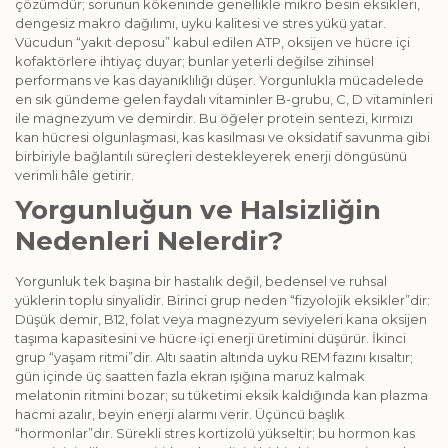
çözümdür; sorunun kökeninde genellikle mik­ro besin eksikleri,
dengesiz makro dağılımı, uyku kalitesi ve stres yükü yatar.
Vücudun “yakıt deposu” kabul edilen ATP, oksijen ve hücre içi
ko­faktörlere ihtiyaç duyar; bunlar yeterli değilse zihinsel
performans ve kas dayanıklılığı düşer. Yorgunlukla mücadelede
en sık gündeme gelen faydalı vitaminler B-grubu, C, D vitaminleri
ile magnezyum ve demirdir. Bu öğeler protein sentezi, kırmızı
kan hücresi olgunlaşması, kas kasılması ve oksidatif savunma gibi
birbiriyle bağlantılı süreçleri destekleyerek enerji döngüsünü
verimli hâle getirir.
Yorgunluğun ve Halsizliğin
Nedenleri Nelerdir?
Yorgunluk tek başına bir hastalık değil, bedensel ve ruhsal
yüklerin toplu sinyalidir. Birinci grup neden “fizyolojik eksikler”dir:
Düşük demir, B12, folat veya magnezyum seviyeleri kana oksijen
taşıma kapasitesini ve hücre içi enerji üretimini düşürür. İkinci
grup “yaşam ritmi”dir. Altı saatin altında uyku REM fazını kısaltır;
gün içinde üç saatten fazla ekran ışığına maruz kalmak
melatonin ritmini bozar; su tüketimi eksik kaldığında kan plazma
hacmi azalır, beyin enerji alarmı verir. Üçüncü başlık
“hormonlar”dır. Sürekli stres kortizolü yükseltir; bu hormon kas