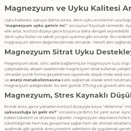
Magnezyum ve Uyku Kalitesi Ara
Uyku kalitesini, uykuya dalma süresi, derin uyku evrelerinin uzunl
“
magnezyum uyku getirir mi
?” sorusunun fizyolojik temelidir. A
etki artar, kortizol düzeyi gece boyunca daha dengeli seyredebilir
derin uyku fazları ve sabah yorgun uyanma gibi sorunlar. Bu nedenl
magnezyum alımını değerlendirmek olmalıdır. Yeterli alım sağland
Magnezyum Sitrat Uyku Destekley
Magnezyum sitrat, citric asitle bağlanmış bir magnezyum tuzu olup
çalışmalarda, akşam saatlerinde magnezyum sitrat kullanan yetişk
olmadan iyonik forma geçebilmesi sayesinde düşük mide asidi sorunu
ve
enerji metabolizmasına
katkı sağlamak olarak sınırlı tutulm
magnezyum aralığındadır; bu sınır günlük 375 mg üst güvenli alım e
Magnezyum, Stres Kaynaklı Düşük
Kronik stres, gece yükselen kortizol düzeyiyle beyni “dinlenme” m
uykusuzluğa iyi gelir mi?
” sorusuna yardımcı bir yanıt sunar. Ay
kafein tüketimi ve düzensiz öğünler, magnezyum depolarını hızla tüke
tüketildiğinde hem kas gevşemesi sağlar hem de zihinsel rahatlama hi
azaltmak gibi günlük stres yönetimi adımlarını da uygulamak gereki