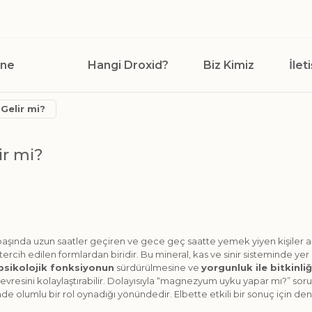
ane
Hangi Droxid?
Biz Kimiz
İlet
Gelir mi?
ir mi?
aşında uzun saatler geçiren ve gece geç saatte yemek yiyen kişiler 
tercih edilen formlardan biridir. Bu mineral, kas ve sinir sisteminde y
psikolojik fonksiyonun
sürdürülmesine ve
yorgunluk ile bitkinli
evresini kolaylaştırabilir. Dolayısıyla “magnezyum uyku yapar mı?” sor
de olumlu bir rol oynadığı yönündedir. Elbette etkili bir sonuç için deng