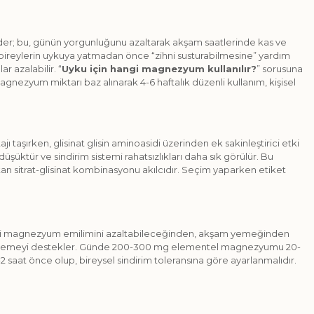
e eder; bu, günün yorgunluğunu azaltarak akşam saatlerinde kas ve
l bireylerin uykuya yatmadan önce “zihni susturabilmesine” yardım
 azalabilir. “
Uyku için hangi magnezyum kullanılır?
” sorusuna
gnezyum miktarı baz alınarak 4-6 haftalık düzenli kullanım, kişisel
ı taşırken, glisinat glisin aminoasidi üzerinden ek sakinleştirici etki
şüktür ve sindirim sistemi rahatsızlıkları daha sık görülür. Bu
tan sitrat-glisinat kombinasyonu akılcıdır. Seçim yaparken etiket
ünleri magnezyum emilimini azaltabileceğinden, akşam yemeğinden
ek gevşemeyi destekler. Günde 200-300 mg elementel magnezyumu 20-
 saat önce olup, bireysel sindirim toleransına göre ayarlanmalıdır.