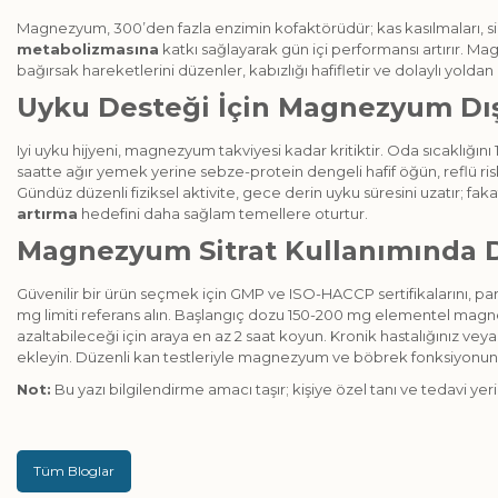
Magnezyum, 300’den fazla enzimin kofaktörüdür; kas kasılmaları, sinir
metabolizmasına
katkı sağlayarak gün içi performansı artırır. M
bağırsak hareketlerini düzenler, kabızlığı hafifletir ve dolaylı yolda
Uyku Desteği İçin Magnezyum Dışı
Iyi uyku hijyeni, magnezyum takviyesi kadar kritiktir. Oda sıcaklığı
saatte ağır yemek yerine sebze-protein dengeli hafif öğün, reflü risk
Gündüz düzenli fiziksel aktivite, gece derin uyku süresini uzatır; 
artırma
hedefini daha sağlam temellere oturtur.
Magnezyum Sitrat Kullanımında D
Güvenilir bir ürün seçmek için GMP ve ISO-HACCP sertifikalarını, pa
mg limiti referans alın. Başlangıç dozu 150-200 mg elementel magnezyu
azaltabileceği için araya en az 2 saat koyun. Kronik hastalığınız ve
ekleyin. Düzenli kan testleriyle magnezyum ve böbrek fonksiyonunu 
Not:
Bu yazı bilgilendirme amacı taşır; kişiye özel tanı ve tedavi ye
Tüm Bloglar