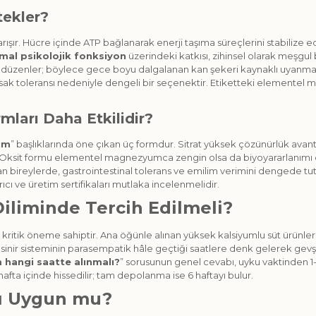
tekler?
arışır. Hücre içinde ATP bağlanarak enerji taşıma süreçlerini stabiliz
mal psikolojik fonksiyon
üzerindeki katkısı, zihinsel olarak meşgu
nı düzenler; böylece gece boyu dalgalanan kan şekeri kaynaklı uyanmalar
ak toleransı nedeniyle dengeli bir seçenektir. Etiketteki elementel ma
ları Daha Etkilidir?
um
” başlıklarında öne çıkan üç formdur. Sitrat yüksek çözünürlük avantaj
ar. Oksit formu elementel magnezyumca zengin olsa da biyoyararlanımı dü
an bireylerde, gastrointestinal tolerans ve emilim verimini dengede tu
ı ve üretim sertifikaları mutlaka incelenmelidir.
liminde Tercih Edilmeli?
dan kritik öneme sahiptir. Ana öğünle alınan yüksek kalsiyumlu süt ür
ama, sinir sisteminin parasempatik hâle geçtiği saatlere denk geler
hangi saatte alınmalı?
” sorusunun genel cevabı, uyku vaktinden 1-2
hafta içinde hissedilir; tam depolanma ise 6 haftayı bulur.
mı Uygun mu?