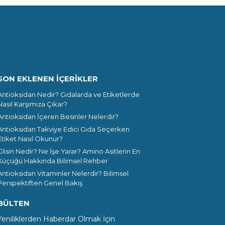
SON EKLENEN İÇERİKLER
Antioksidan Nedir? Gıdalarda ve Etiketlerde
Nasıl Karşımıza Çıkar?
Antioksidan İçeren Besinler Nelerdir?
Antioksidan Takviye Edici Gıda Seçerken
Etiket Nasıl Okunur?
Glisin Nedir? Ne İşe Yarar? Amino Asitlerin En
Küçüğü Hakkında Bilimsel Rehber
Antioksidan Vitaminler Nelerdir? Bilimsel
Perspektiften Genel Bakış
BÜLTEN
Yeniliklerden Haberdar Olmak İçin