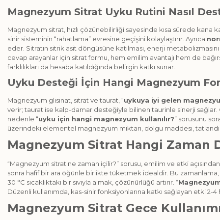
Magnezyum Sitrat Uyku Rutini Nasıl Des
Magnezyum sitrat, hızlı çözünebilirliği sayesinde kısa sürede kana k
sinir sisteminin “rahatlama” evresine geçişini kolaylaştırır. Ayrıca
nor
eder. Sitratın sitrik asit döngüsüne katılması, enerji metabolizması
cevap arayanlar için sitrat formu, hem emilim avantajı hem de bağırs
farklılıkları da hesaba katıldığında belirgin katkı sunar.
Uyku Desteği İçin Hangi Magnezyum Form
Magnezyum glisinat, sitrat ve taurat, “
uykuya iyi gelen magnezy
verir; taurat ise kalp-damar desteğiyle bilinen taurinle sinerji sağl
nedenle “
uyku için hangi magnezyum kullanılır?
” sorusunu sor
üzerindeki elementel magnezyum miktarı, dolgu maddesi, tatlandırıc
Magnezyum Sitrat Hangi Zaman Di
“Magnezyum sitrat ne zaman içilir?” sorusu, emilim ve etki açısın
sonra hafif bir ara öğünle birlikte tüketmek idealdir. Bu zamanl
30 °C sıcaklıktaki bir sıvıyla almak, çözünürlüğü artırır. “
Magnezyum 
Düzenli kullanımda, kas-sinir fonksiyonlarına katkı sağlayan etki 2-4 
Magnezyum Sitrat Gece Kullanı