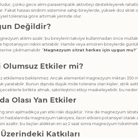
mludur, çünkü gece alımı parasempatik aktiviteyi destekleyerek rahatla
akat hassas sindirim sistemine sahip bireylerde, yüksek doz sitrat osmo
sel toleransa göre artırmak yerinde olur.
gun Değildir?
gnezyum atılımı azalır; bu bireylerin takviye kullanmadan önce mutlaka
hipotansiyon riskini artırabilir. Hamile veya emziren bireylerde günlük 
ine çıkılmamalıdır. “
Magnezyum sitrat herkes için uygun mu?
”
 Olumsuz Etkiler mi?
uz etkilemesi beklenmez. Ancak elementel magnezyum miktarı 350 mg’
uk yaratabilir. Bunun dışında düşük mide toleransı olan kişiler, sitrik 
eceklerle birlikte almak, sakinleştirici etkiyi maskeleyebilir; bu nede
a Olası Yan Etkiler
 sınırı aşılmadıkça yan etki riski düşüktür. Yine de magnezyum sitratın 
yon hastalarında magnezyum takviyesi, ilacın etkisini potansiyel olarak 
ini azaltır; bu ilaçları aldıktan en az 2 saat sonra magnezyum tüketme
Üzerindeki Katkıları