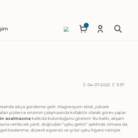
işim
04-07-2025
11:57
arasında sıkça gündeme gelir. Magnezyum sitrat, yüksek
er alan yüzlerce enzimin çalışmasında kofaktör olarak görev yapar.
ğin azalmasına
katkıda bulunduğunu gösterir. Bu katkı, akşam
usuna verilecek yanıt, doğrudan “uyku getirir” şeklinde olmasa da,
eli beslenme, düzenli egzersiz ve iyi bir uyku hijyeni rutiniyle