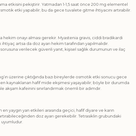
ma etkisini pekiştirir. Yatmadan 1-1,5 saat önce 200 mg elementel
tik etki yapabilir; bu da gece tuvalete gitme ihtiyacını artırabilir.
 hekim onayı alması gerekir. Myastenia gravis, ciddi bradikardi
ihtiyaç artsa da doz ayarı hekim tarafından yapılmalıdır.
 sorusuna verilecek güvenli yanıt, kişisel sağlık durumunun ve ilaç
ın üzerine çıktığında bazı bireylerde osmotik etki sonucu gece
asitten kaynaklanan hafif mide ekşimesi yaşayabilir; böyle bir durumda
nle akşam kafeinini sınırlandırmak önemli bir adımdır.
en yaygın yan etkileri arasında geçici, hafif diyare ve karın
artırabileceğinden doz ayarı gerekebilir. Tetrasiklin grubundaki
k uyumludur.