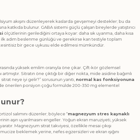
alsiyum akışını düzenleyerek kaslarda gevşemeyi destekler; bu da
na katkıda bulunur. GABA sistemi güçlü çalışan bireylerde yatıştırıcı
si
ölçütlerinin gerilediğini ortaya koyar: daha sık uyanma, daha kısa
, ilk adım beslenme günlüğü ve gerekirse kan testiyle toplam
esintisiz bir gece uykusu elde edilmesi mümkündür.
rasında yüksek emilim oranıyla öne çıkar. Çift-kör gözlemsel
rtmıştır. Sitratın öne çıktığı bir diğer nokta, mide asidine bağımlı
rat neye iyi gelir?” sorusunun yanıtı,
normal kas fonksiyonuna
rinde önerilen porsiyon çoğu formülde 200-350 mg elementel
lunur?
izol salımını düzenler; böylece “
magnezyum stres kaynaklı
inin aşırı uyarılmasını engeller. Yoğun ekran maruziyeti, yüksek
ratır. Magnezyum sitrat takviyesi, özellikle mesai çıkışı
a mucize beklemek yerine, nefes egzersizleri ve ekran ışığını