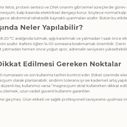
 iletisi, protein sentezi ve DNA onarımı gibi temel süreçlerde görev al
agnezyum, kalp kasında elektriksel dengeyi korur; böylece normal kalp 
n gece abdominal rahatsızlık kaynaklı uyanmaları azaltır. Bütün bu etkil
nda Neler Yapılabilir?
nı 18-20 °C aralığında tutmak, ışığı karartmak ve yatmadan 1 saat önce 
ini azaltır. Kafeini öğlen 14.00 sonrasına bırakmamak önemlidir. Derin n
fakat yatmadan hemen önce yoğun spor, adrenalin seviyesini yükseltebi
ikkat Edilmesi Gereken Noktalar
rti numarasını ve son kullanma tarihini kontrol edin. Etiket üzerinde 
m olarak planlanabilir; sindirim toleransı iyi ise kademeli artış yapılır
ya düzenli ilaç kullanımız varsa “magnezyum sitrat kullanırken dikkat 
izlemek, uzun vadeli güvenli kullanımı garantiler.
rine geçmez. Ürün etiketi ve sağlık profesyoneli tavsiyesine uyulması ö