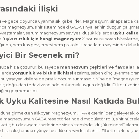
sındaki İlişki
uğu ve gece boyunca uyanma sıklığı belirler. Magnezyum, sinapslarda k
yrıca magnezyum, sinir sistemindeki GABA sinyallerinin düzgün çalışması
. Araştırmalar, serum magnezyum seviyesi düşük kişilerde
uyku kalite
e “
uykusuzluk için hangi magnezyum
?” sorusunu soran bireylerde
ığında, hem kas gevşemesi hem psikolojik rahatlama sayesinde daha k
ici Bir Seçenek mi?
 suda hızla çözünür; bu sayede
magnezyum çeşitleri ve faydaları
a
inlerde
yorgunluk ve bitkinlik hissi
azalmış, sabah dinç uyanma oranı a
 yaşayan kişilere de pratik çözüm sunmasıdır. Yine de “magnezyum sit
alıdır; doğrudan tedavi vaadinde bulunmak uygun değildir. Etiket üze
şiğini geçmemelidir.
 Uyku Kalitesine Nasıl Katkıda Bu
oduna girmekten alıkoyar. Magnezyum, HPA eksenini dengeleyerek kort
rıca magnezyumun GABA reseptörlerindeki modülatör rolü, sinir hücreler
tir; bu da akşam saatlerinde sinir sisteminde “düşük mineral” alarmı ya
ssi oluşturarak uykuya hazırlık süresini kısaltabilir. Elbette tek başın
r.