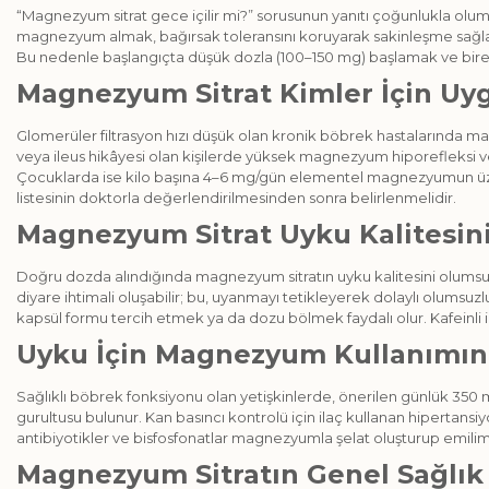
“Magnezyum sitrat gece içilir mi?” sorusunun yanıtı çoğunlukla olu
magnezyum almak, bağırsak toleransını koruyarak sakinleşme sağlar. F
Bu nedenle başlangıçta düşük dozla (100–150 mg) başlamak ve birey
Magnezyum Sitrat Kimler İçin Uy
Glomerüler filtrasyon hızı düşük olan kronik böbrek hastalarında ma
veya ileus hikâyesi olan kişilerde yüksek magnezyum hiporefleksi ve 
Çocuklarda ise kilo başına 4–6 mg/gün elementel magnezyumun üzer
listesinin doktorla değerlendirilmesinden sonra belirlenmelidir.
Magnezyum Sitrat Uyku Kalitesini
Doğru dozda alındığında magnezyum sitratın uyku kalitesini olums
diyare ihtimali oluşabilir; bu, uyanmayı tetikleyerek dolaylı olumsuzl
kapsül formu tercih etmek ya da dozu bölmek faydalı olur. Kafeinli iç
Uyku İçin Magnezyum Kullanımınd
Sağlıklı böbrek fonksiyonu olan yetişkinlerde, önerilen günlük 350 mg
gurultusu bulunur. Kan basıncı kontrolü için ilaç kullanan hipertansi
antibiyotikler ve bisfosfonatlar magnezyumla şelat oluşturup emilim
Magnezyum Sitratın Genel Sağlık 