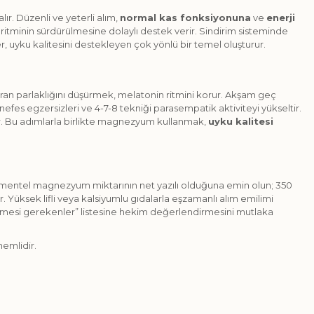
ır. Düzenli ve yeterli alım,
normal kas fonksiyonuna
ve
enerji
ritminin sürdürülmesine dolaylı destek verir. Sindirim sisteminde
er, uyku kalitesini destekleyen çok yönlü bir temel oluşturur.
ekran parlaklığını düşürmek, melatonin ritmini korur. Akşam geç
efes egzersizleri ve 4-7-8 tekniği parasempatik aktiviteyi yükseltir.
lir. Bu adımlarla birlikte magnezyum kullanmak,
uyku kalitesi
elementel magnezyum miktarının net yazılı olduğuna emin olun; 350
. Yüksek lifli veya kalsiyumlu gıdalarla eşzamanlı alım emilimi
edilmesi gerekenler” listesine hekim değerlendirmesini mutlaka
nemlidir.