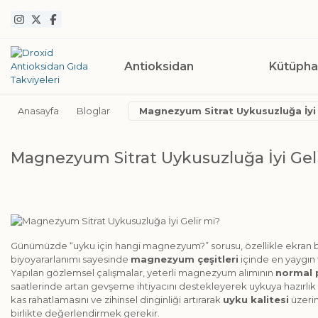
Antioksidan
Kütüph
Anasayfa
Bloglar
Magnezyum Sitrat Uykusuzluğa İyi 
Magnezyum Sitrat Uykusuzluğa İyi Gel
Günümüzde “uyku için hangi magnezyum?” sorusu, özellikle ekran b
biyoyararlanımı sayesinde
magnezyum çeşitleri
içinde en yaygın 
Yapılan gözlemsel çalışmalar, yeterli magnezyum alımının
normal 
saatlerinde artan gevşeme ihtiyacını destekleyerek uykuya hazırlık 
kas rahatlamasını ve zihinsel dinginliği artırarak
uyku kalitesi
üzerin
birlikte değerlendirmek gerekir.