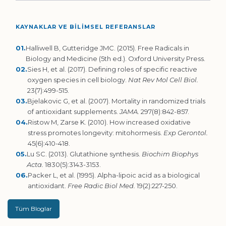
KAYNAKLAR VE BİLİMSEL REFERANSLAR
01.
Halliwell B, Gutteridge JMC. (2015). Free Radicals in
Biology and Medicine (5th ed.). Oxford University Press.
02.
Sies H, et al. (2017). Defining roles of specific reactive
oxygen species in cell biology.
Nat Rev Mol Cell Biol.
23(7):499-515.
03.
Bjelakovic G, et al. (2007). Mortality in randomized trials
of antioxidant supplements.
JAMA.
297(8):842-857.
04.
Ristow M, Zarse K. (2010). How increased oxidative
stress promotes longevity: mitohormesis.
Exp Gerontol.
45(6):410-418.
05.
Lu SC. (2013). Glutathione synthesis.
Biochim Biophys
Acta.
1830(5):3143-3153.
06.
Packer L, et al. (1995). Alpha-lipoic acid as a biological
antioxidant.
Free Radic Biol Med.
19(2):227-250.
Tüm Bloglar