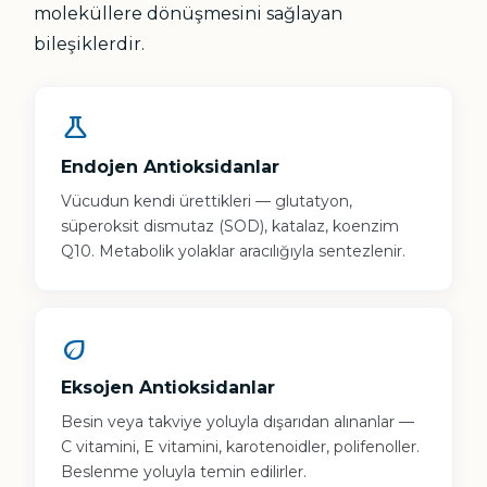
moleküllere dönüşmesini sağlayan
bileşiklerdir.
science
Endojen Antioksidanlar
Vücudun kendi ürettikleri — glutatyon,
süperoksit dismutaz (SOD), katalaz, koenzim
Q10. Metabolik yolaklar aracılığıyla sentezlenir.
eco
Eksojen Antioksidanlar
Besin veya takviye yoluyla dışarıdan alınanlar —
C vitamini, E vitamini, karotenoidler, polifenoller.
Beslenme yoluyla temin edilirler.