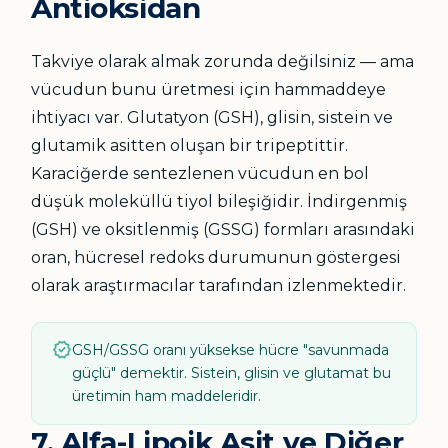
Antioksidan
Takviye olarak almak zorunda değilsiniz — ama
vücudun bunu üretmesi için hammaddeye
ihtiyacı var. Glutatyon (GSH), glisin, sistein ve
glutamik asitten oluşan bir tripeptittir.
Karaciğerde sentezlenen vücudun en bol
düşük moleküllü tiyol bileşiğidir. İndirgenmiş
(GSH) ve oksitlenmiş (GSSG) formları arasındaki
oran, hücresel redoks durumunun göstergesi
olarak araştırmacılar tarafından izlenmektedir.
verified
GSH/GSSG oranı yüksekse hücre "savunmada
güçlü" demektir. Sistein, glisin ve glutamat bu
üretimin ham maddeleridir.
7. Alfa-Lipoik Asit ve Diğer