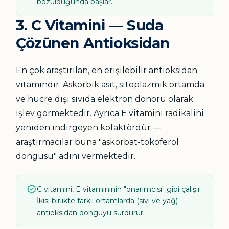
bozulduğunda başlar.
3. C Vitamini — Suda
Çözünen Antioksidan
En çok araştırılan, en erişilebilir antioksidan
vitamindir. Askorbik asit, sitoplazmik ortamda
ve hücre dışı sıvıda elektron donörü olarak
işlev görmektedir. Ayrıca E vitamini radikalini
yeniden indirgeyen kofaktördür —
araştırmacılar buna "askorbat-tokoferol
döngüsü" adını vermektedir.
verified
C vitamini, E vitamininin "onarımcısı" gibi çalışır.
İkisi birlikte farklı ortamlarda (sıvı ve yağ)
antioksidan döngüyü sürdürür.