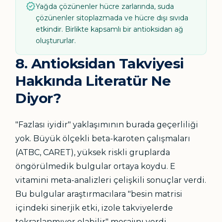
verified
Yağda çözünenler hücre zarlarında, suda
çözünenler sitoplazmada ve hücre dışı sıvıda
etkindir. Birlikte kapsamlı bir antioksidan ağ
oluştururlar.
8. Antioksidan Takviyesi
Hakkında Literatür Ne
Diyor?
"Fazlası iyidir" yaklaşımının burada geçerliliği
yok. Büyük ölçekli beta-karoten çalışmaları
(ATBC, CARET), yüksek riskli gruplarda
öngörülmedik bulgular ortaya koydu. E
vitamini meta-analizleri çelişkili sonuçlar verdi.
Bu bulgular araştırmacılara "besin matrisi
içindeki sinerjik etki, izole takviyelerde
tekrarlanmıyor olabilir" mesajını verdi.