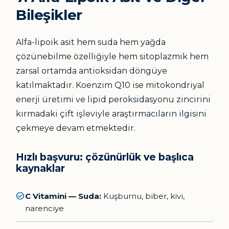
Bileşikler
Alfa-lipoik asit hem suda hem yağda
çözünebilme özelliğiyle hem sitoplazmik hem
zarsal ortamda antioksidan döngüye
katılmaktadır. Koenzim Q10 ise mitokondriyal
enerji üretimi ve lipid peroksidasyonu zincirini
kırmadaki çift işleviyle araştırmacıların ilgisini
çekmeye devam etmektedir.
Hızlı başvuru: çözünürlük ve başlıca
kaynaklar
check_circle
C Vitamini — Suda:
Kuşburnu, biber, kivi,
narenciye