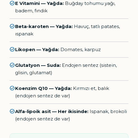
check_circle
E Vitamini — Yağda:
Buğday tohumu yağı,
badem, fındık
check_circle
Beta-karoten — Yağda:
Havuç, tatlı patates,
ıspanak
check_circle
Likopen — Yağda:
Domates, karpuz
check_circle
Glutatyon — Suda:
Endojen sentez (sistein,
glisin, glutamat)
check_circle
Koenzim Q10 — Yağda:
Kırmızı et, balık
(endojen sentez de var)
check_circle
Alfa-lipoik asit — Her ikisinde:
Ispanak, brokoli
(endojen sentez de var)