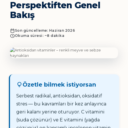
Perspektiften Genel
Bakış
calendar_today
Son güncelleme: Haziran 2026
schedule
Okuma süresi: ~8 dakika
lightbulb
Özetle bilmek istiyorsan
Serbest radikal, antioksidan, oksidatif
stres — bu kavramları bir kez anlayınca
geri kalanı yerine oturuyor. C vitamini
(suda çözünür) ve E vitamini (yağda
çözünür) en kapsamlı incelenen vitamin