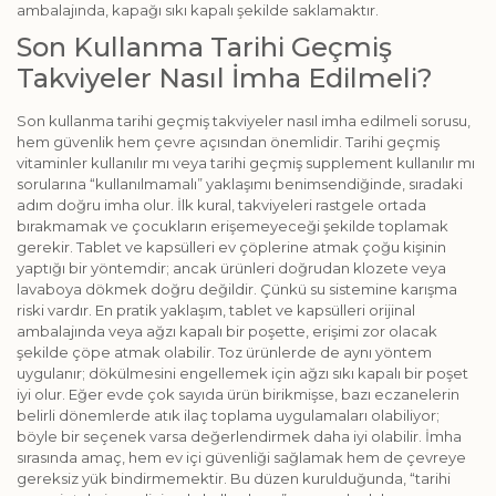
ambalajında, kapağı sıkı kapalı şekilde saklamaktır.
Son Kullanma Tarihi Geçmiş
Takviyeler Nasıl İmha Edilmeli?
Son kullanma tarihi geçmiş takviyeler nasıl imha edilmeli sorusu,
hem güvenlik hem çevre açısından önemlidir. Tarihi geçmiş
vitaminler kullanılır mı veya tarihi geçmiş supplement kullanılır mı
sorularına “kullanılmamalı” yaklaşımı benimsendiğinde, sıradaki
adım doğru imha olur. İlk kural, takviyeleri rastgele ortada
bırakmamak ve çocukların erişemeyeceği şekilde toplamak
gerekir. Tablet ve kapsülleri ev çöplerine atmak çoğu kişinin
yaptığı bir yöntemdir; ancak ürünleri doğrudan klozete veya
lavaboya dökmek doğru değildir. Çünkü su sistemine karışma
riski vardır. En pratik yaklaşım, tablet ve kapsülleri orijinal
ambalajında veya ağzı kapalı bir poşette, erişimi zor olacak
şekilde çöpe atmak olabilir. Toz ürünlerde de aynı yöntem
uygulanır; dökülmesini engellemek için ağzı sıkı kapalı bir poşet
iyi olur. Eğer evde çok sayıda ürün birikmişse, bazı eczanelerin
belirli dönemlerde atık ilaç toplama uygulamaları olabiliyor;
böyle bir seçenek varsa değerlendirmek daha iyi olabilir. İmha
sırasında amaç, hem ev içi güvenliği sağlamak hem de çevreye
gereksiz yük bindirmemektir. Bu düzen kurulduğunda, “tarihi