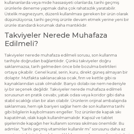
kullananlarda veya mide hassasiyeti olanlarda, tarihi geçmiş
ürünlerle deneme yapmak daha çok rahatsızlık yaratabilir.
Üstelik magnezyum, düzenli kullanılması gereken bir ürün olarak
düşünülüyorsa, tarihi geçmiş ürünle devam etmek yerine yeni bir
ürünle standardı korumak daha mantıklıdır.
Takviyeler Nerede Muhafaza
Edilmeli?
Takviyeler nerede muhafaza edilmeli sorusu, son kullanma
tarihiyle doğrudan bağlantılıdır. Çünkü takviyeler doğru
saklanmazsa, tarih gelmeden önce bile bozulma belirtileri
ortaya çıkabilir. Genel kural, serin, kuru, direkt güneş almayan bir
dolaptır. Mutfakta saklanacaksa ocak, fırın ve kettle gibi ısı
kaynaklarından uzak olmalıdır. Banyo dolabı ise nem nedeniyle
iyi bir seçenek değildir. Takviyeler nerede muhafaza edilmeli
sorusunun en pratik cevabı, yatak odası veya koridor gibi daha
stabil sıcaklığı olan bir alan olabilir. Ürünlerin orijinal ambalajında
saklanması, hem ışık bariyeri sağlar hem de son kullanma tarihi
gibi bilgilerin kaybolmasını engeller. Toz ürünlerde kapak sıkı
kapatılmalı, ıslak kaşık kullanılmamalıdır. Kapsül ve tablet
şişelerinde kapağın her kullanım sonrası sıkılması önemlidir. Bu
adımlar, “tarihi geçmiş vitaminler kullanılır mı” sorusunu daha az