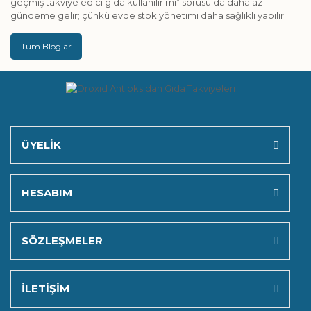
geçmiş takviye edici gıda kullanılır mı” sorusu da daha az
gündeme gelir; çünkü evde stok yönetimi daha sağlıklı yapılır.
Tüm Bloglar
ÜYELİK
HESABIM
SÖZLEŞMELER
İLETİŞİM