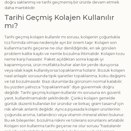
doğru saklanmış ve tarihi geçmemiş bir ürünle devam etmek
daha mantıklıdır.
Tarihi Geçmiş Kolajen Kullanılır
mı?
Tarihi geçmiş kolajen kullanılır mı sorusu, kolajenin çoğunlukla
toz formda olması nedeniyle ayrı bir önem taşır. Kolajen son
kullanma tarihi geçerse ne olur denildiğinde, en sık görülen
problem kalite kaybı ve nemle bozulma ihtimalidir. Kolajen tozu
neme karşı hassastır. Paket açıldıktan sonra kapak iyi
kapanmıyorsa, ürün mutfakta buhar alan bir yerde duruyorsa
veya ıslak kaşık kullanılıyorsa topaklanma hızlanır. Bozuk kolajen
nasıl anlaşılır sorusunda tipik işaretler topaklanma, koku değişimi
ve tat bozulmasıdır. Bazı durumlarda görünüm normal kalabilir;
bu yüzden yalnızca “topaklanmadı” diye güvenmek doğru
değildir. Tarihi geçmiş kolajen kullanılır mı sorusuna en güvenli
yanıt, kullanılmamalıdır şeklindedir. Çünkü kolajen genelde
günlük düzenli kullanılan bir üründür ve birkaç gram tasarruf için
risk almak anlamlı değildir. Ayrıca piyasada kolajen ürünlerinin
çoğunda aroma, tatlandırıcı veya vitamin-mineral ekleri bulunur.
Bu ek bileşenler, bozulma riskini ve tolerans sorunlarını artırabilir.
Kolajen son kullanma tarihi geçerse ne olur sorusu “hastalanılır