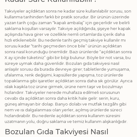
Takviyeler açıldıktan sonra ne kadar süre kullanılabilir sorusu, son
kullanma tarihinden farklı bir pratik sorudur. Bir ürünün üzerinde
yazan tarih çoğu zaman “kapalı ambalaj” için geçerlidir ve belirli
saklama koşulları varsayılır. Takviye açıldığında, şişeye her kapak
açılışında hava girer ve özellikle nemli ortamlarda içerik daha
hızlı etkilenebilir. Bu nedenle tarihi geçmiş takviye kullanılır mı
sorusu kadar “tarihi geçmeden önce bile” ürünün açıldıktan
sonra nasıl korunduğu önemlidir. Bazı ürünlerde “açıldıktan sonra
X ay içinde tüketiniz” gibi bir bilgi bulunur. Böyle bir not varsa, bu
süreye uymak daha güvenlidir. Bozulan gıda takviyesi nasıl
anlaşılır sorusu da burada devreye girer; tabletlerde yumuşama,
ufalanma, renk değişimi, kapsüllerde yapışma, toz ürünlerde
topaklanma gibi işaretler açıldıktan sonra daha sık görülür. Ayrıca
ıslak kaşıkla toz ürüne girmek, ürüne nem taşır ve bozulmayı
hızlandırır. Takviyeler nerede muhafaza edilmeli sorusunun
cevabı da açıldıktan sonra daha kritik hale gelir: serin, kuru,
güneş almayan bir dolap. Banyo dolabı ve mutfak tezgâhı gibi
nem ve ısı dalgalanması olan yerler, açılmış ürünlerde süreci
hızlandırabilir. Bu nedenle açıldıktan sonra kullanım süresini
uzatmanın yolu, doğru saklama ve temiz kullanım alışkanlığıdır.
Bozulan Gıda Takviyesi Nasıl