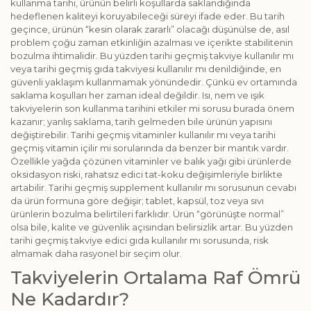
kullanma tarihi, ürünün belirli koşullarda saklandığında
hedeflenen kaliteyi koruyabileceği süreyi ifade eder. Bu tarih
geçince, ürünün “kesin olarak zararlı” olacağı düşünülse de, asıl
problem çoğu zaman etkinliğin azalması ve içerikte stabilitenin
bozulma ihtimalidir. Bu yüzden tarihi geçmiş takviye kullanılır mı
veya tarihi geçmiş gıda takviyesi kullanılır mı denildiğinde, en
güvenli yaklaşım kullanmamak yönündedir. Çünkü ev ortamında
saklama koşulları her zaman ideal değildir. Isı, nem ve ışık
takviyelerin son kullanma tarihini etkiler mi sorusu burada önem
kazanır; yanlış saklama, tarih gelmeden bile ürünün yapısını
değiştirebilir. Tarihi geçmiş vitaminler kullanılır mı veya tarihi
geçmiş vitamin içilir mi sorularında da benzer bir mantık vardır.
Özellikle yağda çözünen vitaminler ve balık yağı gibi ürünlerde
oksidasyon riski, rahatsız edici tat-koku değişimleriyle birlikte
artabilir. Tarihi geçmiş supplement kullanılır mı sorusunun cevabı
da ürün formuna göre değişir; tablet, kapsül, toz veya sıvı
ürünlerin bozulma belirtileri farklıdır. Ürün “görünüşte normal”
olsa bile, kalite ve güvenlik açısından belirsizlik artar. Bu yüzden
tarihi geçmiş takviye edici gıda kullanılır mı sorusunda, risk
almamak daha rasyonel bir seçim olur.
Takviyelerin Ortalama Raf Ömrü
Ne Kadardır?