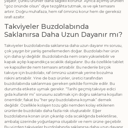
yaşatır; çünkü ürünler daha sağlıklı korunur. Ayrıca açılmış ürünleri
“göz önünde olsun” diye tezgâhta tutmak, ısı ve ışık temasını
artırır. Doğru muhafaza, hem raf ömrünü korur hem de gereksiz
israfı azaltır.
Takviyeler Buzdolabında
Saklanırsa Daha Uzun Dayanır mı?
Takviyeler buzdolabında saklanırsa daha uzun dayanır mı sorusu,
çok yaygın bir yanlış genellemeden doğar. Buzdolabı her ürün
için daha iyi değildir. Buzdolabında nem oranı yükselebilir ve
kapak açılıp kapandıkça sıcaklık dalgalanır. Bu da özellikle tablet
ve kapsüllerde nem temasını artırabilir. Bu nedenle birçok
takviye için buzdolabı, raf ömrünü uzatmak yerine bozulma
riskini artırabilir. Yine de bazı ürünler, üretici tarafından
buzdolabında saklanması gereken şekilde formüle edilir. Bu
durumda etikete uymak gerekir. “Tarihi geçmiş takviye edici
gıda kullanılır mı” sorusunu azaltmak için doğru saklama koşulları
önemlidir; fakat bu “her şeyi buzdolabına koymak” demek
değildir. Özellikle kolajen tozu gibi nemden kolay etkilenen
ürünlerde buzdolabı daha fazla risk oluşturabilir. Eğer
buzdolabına konan ürün çıkarılıp oda sıcaklığında bekletilirse,
ambalaj üzerinde yoğunlaşma oluşabilir ve nem ürüne geçebilir.
Bu yüzden takviyeler buzdolabında saklanırsa daha uzun dayanır