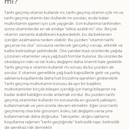
mı?
Tarihi geçmiş vitamin kullanılır mı, tarihi geçmiş vitamin içilir mi ve
tarihi geçmiş vitamin ilacı kullanılır mı soruları, evde kalan
multivitamin şişeleri için çok yaygındır. Son kullanma tarihinden
sonra vitaminlerde en sık endişe “etkisi azaldı mı” olur. Birçok
vitamin zamanla stabilitesini kaybedebilir, bu da beklenen
içeriğin azalmasına neden olabilir. Bu yüzden “vitamin tarihi
geçerse ne olur” sorusuna verilecek gerçekçi cevap, etkinlik ve
kalite belirsizleşir şeklindedir. Öte yandan bazı ürünlerde yağda
çözünen vitaminler veya yağ bazlı formlar bulunur. Bu ürünlerde
oksidasyon riski ve tat-koku değişimi daha önemli hale gelebilir.
Tarihi geçmiş e vitamini kullanılır mı sorusu da bu yüzden sık
sorulur; E vitamini genellikle yağ bazlı kapsüllerle gelir ve yanlış
saklama koşullarında daha hızlı bozulma işaretleri gösterebilir.
Tarihi geçmiş multivitamin konusu da ayrı bir başlıktır;
multivitaminler birçok bileşen içerdiği için hangi bileşenin ne
kadar stabil kaldığını evde anlamak zordur. Bu yüzden tarihi
geçmiş vitaminler kullanılır mı sorusunda en güvenli yaklaşım,
kullanmamak ve yeni ürünle devam etmektir. Eğer ürün tarihi
geçmemiş olsa bile görünüm, koku, tat değişimi varsa yine
kullanmamak daha doğrudur. Takviyeler, doğru saklama
koşullarına rağmen “tarihi geçtiğinde” belirsizlik taşır; belirsizlik
de gereksiz risk demektir.