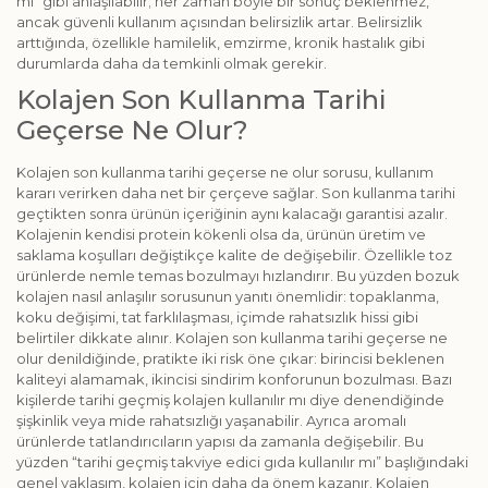
mı” gibi anlaşılabilir; her zaman böyle bir sonuç beklenmez,
ancak güvenli kullanım açısından belirsizlik artar. Belirsizlik
arttığında, özellikle hamilelik, emzirme, kronik hastalık gibi
durumlarda daha da temkinli olmak gerekir.
Kolajen Son Kullanma Tarihi
Geçerse Ne Olur?
Kolajen son kullanma tarihi geçerse ne olur sorusu, kullanım
kararı verirken daha net bir çerçeve sağlar. Son kullanma tarihi
geçtikten sonra ürünün içeriğinin aynı kalacağı garantisi azalır.
Kolajenin kendisi protein kökenli olsa da, ürünün üretim ve
saklama koşulları değiştikçe kalite de değişebilir. Özellikle toz
ürünlerde nemle temas bozulmayı hızlandırır. Bu yüzden bozuk
kolajen nasıl anlaşılır sorusunun yanıtı önemlidir: topaklanma,
koku değişimi, tat farklılaşması, içimde rahatsızlık hissi gibi
belirtiler dikkate alınır. Kolajen son kullanma tarihi geçerse ne
olur denildiğinde, pratikte iki risk öne çıkar: birincisi beklenen
kaliteyi alamamak, ikincisi sindirim konforunun bozulması. Bazı
kişilerde tarihi geçmiş kolajen kullanılır mı diye denendiğinde
şişkinlik veya mide rahatsızlığı yaşanabilir. Ayrıca aromalı
ürünlerde tatlandırıcıların yapısı da zamanla değişebilir. Bu
yüzden “tarihi geçmiş takviye edici gıda kullanılır mı” başlığındaki
genel yaklaşım, kolajen için daha da önem kazanır. Kolajen