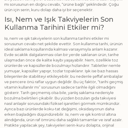
mı sorusunun en doğru cevabı, “ürüne bağlı” şeklindedir. Çoğu
ürün için serin, kuru dolap daha iyi bir seçenektir.
Isı, Nem ve Işık Takviyelerin Son
Kullanma Tarihini Etkiler mi?
Isı, nem ve ışık takviyelerin son kullanma tarihini etkiler mi
sorusunun cevabı net şekilde evettir. Son kullanma tarihi, ürünün
ideal saklama koşullarında kalması varsayımıyla anlam kazanır.
Evde sıcaklık dalgalanması olan bir yerde saklanan ürün, tarihe
ulaşmadan önce de kalite kaybı yaşayabilir. Nem, özellikle toz
ürünlerde ve kapsüllerde bozulmayı hızlandırır. Tabletler nemle
yumuşar, kapsüller yapışır, tozlar topaklanır. Işık ise bazı hassas
bileşenlerde stabiliteyi etkileyebilir; bu nedenle şeffaf ambalajlar
ve pencere önü raflar uygun değildir. Bu üç faktör, “tarihi geçmiş
vitamin kullanılır mı” sorusunun sadece tarihle ilgili olmadığını
gösterir. Tarih geçmemiş olsa bile, yanlış saklama nedeniyle
bozulma belirtileri çıkabilir. Bu yüzden bozulan gıda takviyesi
nasıl anlaşılır sorusundaki fiziksel işaretleri görmek mümkündür.
Ayrıca bazı ürünlerde koku-tat değişimi, oksidasyonun daha
erken başladığını düşündürebilir. Isı, nem ve ışık kontrol altına
alındığında, ürün raf ömrünü daha sağlıklı tamamlar ve israf azalır.
Pratikte yapılacak şey, takviyeleri serin-kuru dolapta, orijinal