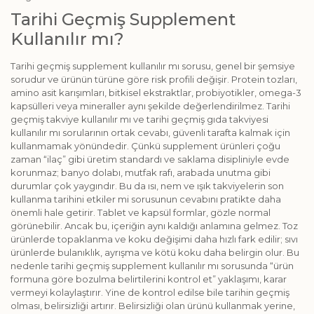
Tarihi Geçmiş Supplement
Kullanılır mı?
Tarihi geçmiş supplement kullanılır mı sorusu, genel bir şemsiye
sorudur ve ürünün türüne göre risk profili değişir. Protein tozları,
amino asit karışımları, bitkisel ekstraktlar, probiyotikler, omega-3
kapsülleri veya mineraller aynı şekilde değerlendirilmez. Tarihi
geçmiş takviye kullanılır mı ve tarihi geçmiş gıda takviyesi
kullanılır mı sorularının ortak cevabı, güvenli tarafta kalmak için
kullanmamak yönündedir. Çünkü supplement ürünleri çoğu
zaman “ilaç” gibi üretim standardı ve saklama disipliniyle evde
korunmaz; banyo dolabı, mutfak rafı, arabada unutma gibi
durumlar çok yaygındır. Bu da ısı, nem ve ışık takviyelerin son
kullanma tarihini etkiler mi sorusunun cevabını pratikte daha
önemli hale getirir. Tablet ve kapsül formlar, gözle normal
görünebilir. Ancak bu, içeriğin aynı kaldığı anlamına gelmez. Toz
ürünlerde topaklanma ve koku değişimi daha hızlı fark edilir; sıvı
ürünlerde bulanıklık, ayrışma ve kötü koku daha belirgin olur. Bu
nedenle tarihi geçmiş supplement kullanılır mı sorusunda “ürün
formuna göre bozulma belirtilerini kontrol et” yaklaşımı, karar
vermeyi kolaylaştırır. Yine de kontrol edilse bile tarihin geçmiş
olması, belirsizliği artırır. Belirsizliği olan ürünü kullanmak yerine,