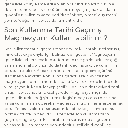
genellikle kolay ikame edilebilen bir üründür; yeni bir ürünle
devam etmek, belirsiz bir ürünü bitirmeye çalışmaktan daha
güvenlidir. Kullanım kararı verilirken “bir şey olmaz” düşüncesi
yerine, “değer mi” sorusu daha mantıklıdır.
Son Kullanma Tarihi Geçmiş
Magnezyum Kullanılabilir mi?
Son kullanma tarihi geçmiş magnezyum kullanılabilir mi sorusu,
mineral takviyeleriyle ilgili belirsizlikleri gösterir. Magnezyum
genellikle tablet veya kapsül formdadır ve gözle bakınca çoğu
zaman normal görünür. Bu da tarihi geçmiş takviye kullanılır mı
sorusunu tetikler. Ancak son kullanma tarihi geçince, ürünün
stabilitesi ve etkinliği konusunda garanti azalır. Ayrıca bazı
magnezyum formları nemden daha fazla etkilenebilir; tabletler
yumuşayabilir, kapsüller yapışabilir. Bozulan gıda takviyesi nasıl
anlaşılır sorusundaki fiziksel işaretler magnezyum için de
geçerlidir. Koku değişimi, renk değişimi veya kapsülde sızma
varsa kullanmamak gerekir. Magnezyum gibi minerallerde en sık
sorun “etkisi azaldı mı” sorusudur; fakat ev koşullarında bunu
ölçmek mümkün değildir. Bu nedenle son kullanma tarihi
geçmiş magnezyum kullanılabilir mi sorusunda en güvenli
yaklaşım, kullanılmaması yönündedir. Özellikle düzenli ilaç