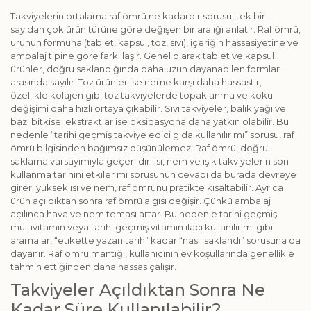
Takviyelerin ortalama raf ömrü ne kadardır sorusu, tek bir
sayıdan çok ürün türüne göre değişen bir aralığı anlatır. Raf ömrü,
ürünün formuna (tablet, kapsül, toz, sıvı), içeriğin hassasiyetine ve
ambalaj tipine göre farklılaşır. Genel olarak tablet ve kapsül
ürünler, doğru saklandığında daha uzun dayanabilen formlar
arasında sayılır. Toz ürünler ise neme karşı daha hassastır;
özellikle kolajen gibi toz takviyelerde topaklanma ve koku
değişimi daha hızlı ortaya çıkabilir. Sıvı takviyeler, balık yağı ve
bazı bitkisel ekstraktlar ise oksidasyona daha yatkın olabilir. Bu
nedenle “tarihi geçmiş takviye edici gıda kullanılır mı” sorusu, raf
ömrü bilgisinden bağımsız düşünülemez. Raf ömrü, doğru
saklama varsayımıyla geçerlidir. Isı, nem ve ışık takviyelerin son
kullanma tarihini etkiler mi sorusunun cevabı da burada devreye
girer; yüksek ısı ve nem, raf ömrünü pratikte kısaltabilir. Ayrıca
ürün açıldıktan sonra raf ömrü algısı değişir. Çünkü ambalaj
açılınca hava ve nem teması artar. Bu nedenle tarihi geçmiş
multivitamin veya tarihi geçmiş vitamin ilacı kullanılır mı gibi
aramalar, “etikette yazan tarih” kadar “nasıl saklandı” sorusuna da
dayanır. Raf ömrü mantığı, kullanıcının ev koşullarında genellikle
tahmin ettiğinden daha hassas çalışır.
Takviyeler Açıldıktan Sonra Ne
Kadar Süre Kullanılabilir?