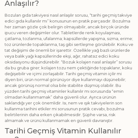
Anlaşılır?
Bozulan gıda takviyesi nasıl anlaşılır sorusu, “tarihi geçmiş takviye
edici gıda kullanılır mı” konusunun en pratik parçasıdır. Bozulma
her zaman gözle çok belirgin olmayabilir, ancak birçok üründe
ipucu veren değişimler olur. Tabletlerde renk koyulaşması,
çatlama, tozlanma, ufalanma; kapsüllerde yapışma, sızma, erime;
toz ürünlerde topaklanma, taş gibi sertleşme görülebilir. Koku ve
tat değişimi de önemli bir işarettir. Özellikle yağ bazlı ürünlerde
veya balık yağı kapsüllerinde ekşi, ağır, rahatsız edici koku
oksidasyonu düşündürebilir. “Bozuk kolajen nasıl anlaşılır” sorusu
da bu gruba girer; kolajen tozu nem çektiğinde topaklanır, koku
değişebilir ve içimi zorlaşabilir. Tarihi geçmiş vitamin içilir mi
diyen biri, ürün normal görünüyor diye kullanmayı düşünebilir;
ancak görünüş normal olsa bile stabilite düşmüş olabilir. Bu
yüzden tarihi geçmiş vitaminler kullanılır mı sorusunda “emin
olmadan kullanmamak” daha güvenli olur. Ayrıca ürünün
saklandığı yer çok önemlidir. Isı, nem ve ışık takviyelerin son
kullanma tarihini etkiler mi sorusunun pratik cevabı, bozulma
belirtilerinin daha erken çıkabilmesidir. Şüphe varsa, risk
almamak ve ürünü kullanmamak en güvenli davranıştır.
Tarihi Geçmiş Vitamin Kullanılır