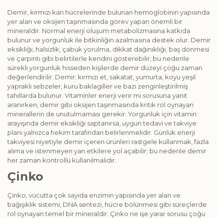
Demir, kırmızı kan hücrelerinde bulunan hemoglobinin yapısında
yer alan ve oksijen taşınmasında görev yapan önemli bir
mineraldir. Normal enerji oluşum metabolizmasına katkıda
bulunur ve yorgunluk ile bitkinliğin azalmasına destek olur. Demir
eksikliği, halsizlik, çabuk yorulma, dikkat dağınıklığı, baş dönmesi
ve çarpıntı gibi belirtilerle kendini gösterebilir; bu nedenle
sürekli yorgunluk hisseden kişilerde demir düzeyi çoğu zaman
değerlendirilir. Demir; kırmızı et, sakatat, yumurta, koyu yeşil
yapraklı sebzeler, kuru baklagiller ve bazı zenginleştirilmiş
tahıllarda bulunur. Vitaminler enerji verir mi sorusuna yanıt
aranırken, demir gibi oksijen taşınmasında kritik rol oynayan
minerallerin de unutulmaması gerekir. Yorgunluk için vitamin
arayışında demir eksikliği saptanırsa, uygun tedavi ve takviye
planı yalnızca hekim tarafından belirlenmelidir. Günlük enerji
takviyesi niyetiyle demir içeren ürünleri rastgele kullanmak, fazla
alıma ve istenmeyen yan etkilere yol açabilir; bu nedenle demir
her zaman kontrollü kullanılmalıdır.
Çinko
Çinko, vücutta çok sayıda enzimin yapısında yer alan ve
bağışıklık sistemi, DNA sentezi, hücre bölünmesi gibi süreçlerde
rol oynayan temel bir mineraldir. Çinko ne işe yarar sorusu çoğu