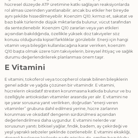
hücresel düzeyde ATP üretimine katkı sağlayan reaksiyonlarda
rol alması üzerinden yanıtlanabilir; ancak bu etkiler her bireyde
aynı şekilde hissedilmeyebilir. Koenzim Q10; kırmızı et, sakatat ve
bazı balık türlerinde düşük miktarlarda bulunur, vücut tarafından
da sentezlenebilir. Koenzim Q10 zararları veya yan etkileri
açısından bakıldığında, özellikle yüksek doz takviyeler söz
konusu olduğunda kişisel farklılıklar görülebilir. Enerji için hangi
vitamin veya bileşiğin kullanılacağına karar verirken, koenzim
Q10 başta olmak üzere tüm takviyelerin, bireysel ihtiyaç ve sağlık
durumu değerlendirilerek planlanması önem taşır.
E Vitamini
E vitamini, tokoferol veya tocopherol olarak bilinen bileşiklerin
genel adıdır ve yağda çözünen bir vitamindir. E vitamini,
hücrelerin oksidatif stresten korunmasına katkıda bulunur ve bu
özelliğiyle antioksidan vitaminler arasında yer alır. E vitamini ne
işe yarar sorusuna yanıt verilirken, doğrudan “enerji veren
vitaminler” grubuna dahil edilmesi yerine, hücre zarlarının
korunması ve oksidatif dengenin sürdürülmesi açısından
değerlendirilmesi daha uygundur. E vitamini nelerde var
sorusunun yanıtı; bitkisel yağlar, fındık, badem, ay çekirdeği ve
yeşil yapraklı sebzeler şeklinde özetlenebilir. E vitamini eksikliği,
dengeli beslenen kişilerde nadir görülse de, emilim bozukluğu