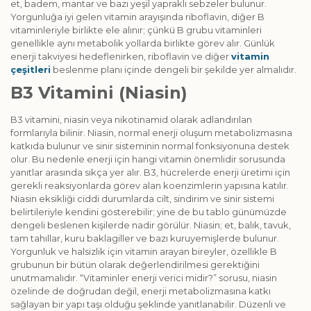
et, badem, mantar ve bazı yeşil yapraklı sebzeler bulunur.
Yorgunluğa iyi gelen vitamin arayışında riboflavin, diğer B
vitaminleriyle birlikte ele alınır; çünkü B grubu vitaminleri
genellikle aynı metabolik yollarda birlikte görev alır. Günlük
enerji takviyesi hedeflenirken, riboflavin ve diğer
vitamin
çeşitleri
beslenme planı içinde dengeli bir şekilde yer almalıdır.
B3 Vitamini (Niasin)
B3 vitamini, niasin veya nikotinamid olarak adlandırılan
formlarıyla bilinir. Niasin, normal enerji oluşum metabolizmasına
katkıda bulunur ve sinir sisteminin normal fonksiyonuna destek
olur. Bu nedenle enerji için hangi vitamin önemlidir sorusunda
yanıtlar arasında sıkça yer alır. B3, hücrelerde enerji üretimi için
gerekli reaksiyonlarda görev alan koenzimlerin yapısına katılır.
Niasin eksikliği ciddi durumlarda cilt, sindirim ve sinir sistemi
belirtileriyle kendini gösterebilir; yine de bu tablo günümüzde
dengeli beslenen kişilerde nadir görülür. Niasin; et, balık, tavuk,
tam tahıllar, kuru baklagiller ve bazı kuruyemişlerde bulunur.
Yorgunluk ve halsizlik için vitamin arayan bireyler, özellikle B
grubunun bir bütün olarak değerlendirilmesi gerektiğini
unutmamalıdır. “Vitaminler enerji verici midir?” sorusu, niasin
özelinde de doğrudan değil, enerji metabolizmasına katkı
sağlayan bir yapı taşı olduğu şeklinde yanıtlanabilir. Düzenli ve