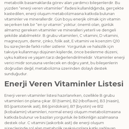
metabolik basamaklarda görev alan yardımcı bileşenlerdir. Bu
yüzden “enerji veren vitaminler” ifadesi kullanıldığında, gerçekte
kastedilen, enerji oluşum metabolizmasına katkıda bulunan
vitaminler ve minerallerdir. Gün boyu enerjik olmak için vitamin
seçerken tek bir “en iyi vitamin” yoktur; önemli olan, günlük
almamız gereken vitaminler ve mineralleri yeterli ve dengeli
şekilde alabilmektir. B grubu vitaminleri, C vitamini, D vitamini,
magnezyum, demir, çinko, folik asit, E vitamini ve koenzim Q10
bu süreçlerde farklı roller üstlenir. Yorgunluk ve halsizlik için
takviye kullanmayı düşünen kişilerde, önce beslenme düzeni,
uyku kalitesi ve yaşam tarzı değerlendirilmelidir. Vitaminler enerji
verici midir sorusuna verilecek en doğru yanıt, bu bileşenlerin
doğrudan değil, metabolizma üzerinden dolaylı destek
sunduğudur.
Enerji Veren Vitaminler Listesi
Enerji veren vitaminler listesi hazırlanırken, özellikle B grubu
vitaminleri ön plana çıkar. B1 (tiamin), B2 (riboflavin), B3 (niasin),
B5 (pantotenik asit), B6 (piridoksin), B7 (biyotin) ve B12
(kobalamin) vitaminleri, normal enerji oluşum metabolizmasına
katkıda bulunur ve bazıları yorgunluk ile bitkinliğin azalmasına
destek olur. C vitamini (askorbik asit) de enerji oluşum
süreçlerinde rol alan metabolik reaksiyonlara katkı sağlayan