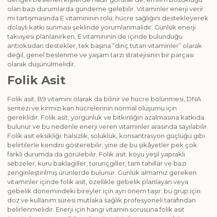
olan bazı durumlarda gündeme gelebilir. Vitaminler enerji verir
mi tartışmasında E vitamininin rolü, hücre sağlığını destekleyerek
dolaylı katkı sunması şeklinde yorumlanmalıdır. Günlük enerji
takviyesi planlanırken, E vitamininin de içinde bulunduğu
antioksidan destekler, tek başına “dinç tutan vitaminler” olarak
değil, genel beslenme ve yaşam tarzı stratejisinin bir parçası
olarak düşünülmelidir.
Folik Asit
Folik asit, B9 vitamini olarak da bilinir ve hücre bölünmesi, DNA
sentezi ve kırmızı kan hücrelerinin normal oluşumu için
gereklidir. Folik asit, yorgunluk ve bitkinliğin azalmasına katkıda
bulunur ve bu nedenle enerji veren vitaminler arasında sayılabilir.
Folik asit eksikliği; halsizlik, solukluk, konsantrasyon güçlüğü gibi
belirtilerle kendini gösterebilir; yine de bu şikâyetler pek çok
farklı durumda da görülebilir. Folik asit; koyu yeşil yapraklı
sebzeler, kuru baklagiller, turunçgiller, tam tahıllar ve bazı
zenginleştirilmiş ürünlerde bulunur. Günlük almamız gereken
vitaminler içinde folik asit, özellikle gebelik planlayan veya
gebelik dönemindeki bireyler için ayrı önem taşır; bu grup için
doz ve kullanım süresi mutlaka sağlık profesyoneli tarafından
belirlenmelidir. Enerji için hangi vitamin sorusuna folik asit