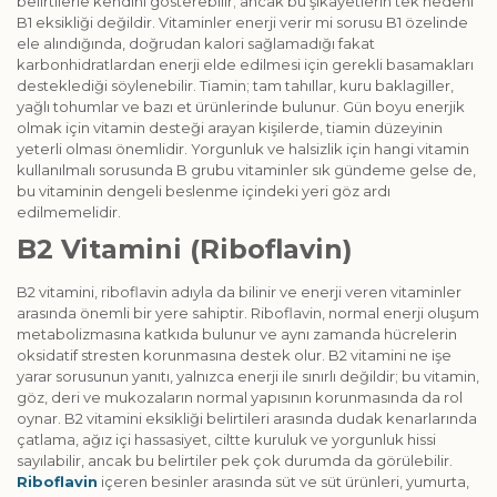
belirtilerle kendini gösterebilir; ancak bu şikâyetlerin tek nedeni
B1 eksikliği değildir. Vitaminler enerji verir mi sorusu B1 özelinde
ele alındığında, doğrudan kalori sağlamadığı fakat
karbonhidratlardan enerji elde edilmesi için gerekli basamakları
desteklediği söylenebilir. Tiamin; tam tahıllar, kuru baklagiller,
yağlı tohumlar ve bazı et ürünlerinde bulunur. Gün boyu enerjik
olmak için vitamin desteği arayan kişilerde, tiamin düzeyinin
yeterli olması önemlidir. Yorgunluk ve halsizlik için hangi vitamin
kullanılmalı sorusunda B grubu vitaminler sık gündeme gelse de,
bu vitaminin dengeli beslenme içindeki yeri göz ardı
edilmemelidir.
B2 Vitamini (Riboflavin)
B2 vitamini, riboflavin adıyla da bilinir ve enerji veren vitaminler
arasında önemli bir yere sahiptir. Riboflavin, normal enerji oluşum
metabolizmasına katkıda bulunur ve aynı zamanda hücrelerin
oksidatif stresten korunmasına destek olur. B2 vitamini ne işe
yarar sorusunun yanıtı, yalnızca enerji ile sınırlı değildir; bu vitamin,
göz, deri ve mukozaların normal yapısının korunmasında da rol
oynar. B2 vitamini eksikliği belirtileri arasında dudak kenarlarında
çatlama, ağız içi hassasiyet, ciltte kuruluk ve yorgunluk hissi
sayılabilir, ancak bu belirtiler pek çok durumda da görülebilir.
Riboflavin
içeren besinler arasında süt ve süt ürünleri, yumurta,