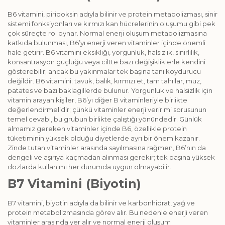
B6 vitamini, piridoksin adıyla bilinir ve protein metabolizması, sinir
sistemi fonksiyonları ve kırmızı kan hücrelerinin oluşumu gibi pek
çok süreçte rol oynar. Normal enerji oluşum metabolizmasına
katkıda bulunması, B6’yı enerji veren vitaminler içinde önemli
hale getirir. B6 vitamini eksikliği, yorgunluk, halsizlik, sinirlilik,
konsantrasyon güçlüğü veya ciltte bazı değişikliklerle kendini
gösterebilir; ancak bu yakınmalar tek başına tanı koydurucu
değildir. B6 vitamini; tavuk, balık, kırmızı et, tam tahıllar, muz,
patates ve bazı baklagillerde bulunur. Yorgunluk ve halsizlik için
vitamin arayan kişiler, B6’yı diğer B vitaminleriyle birlikte
değerlendirmelidir; çünkü vitaminler enerji verir mi sorusunun
temel cevabı, bu grubun birlikte çalıştığı yönündedir. Günlük
almamız gereken vitaminler içinde B6, özellikle protein
tüketiminin yüksek olduğu diyetlerde ayrı bir önem kazanır.
Zinde tutan vitaminler arasında sayılmasına rağmen, B6’nın da
dengeli ve aşırıya kaçmadan alınması gerekir; tek başına yüksek
dozlarda kullanımı her durumda uygun olmayabilir.
B7 Vitamini (Biyotin)
B7 vitamini, biyotin adıyla da bilinir ve karbonhidrat, yağ ve
protein metabolizmasında görev alır. Bu nedenle enerji veren
vitaminler arasında yer alır ve normal enerji oluşum