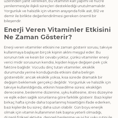
üzerinden yanıt verilirken, bu vitaminin kan yapımı ve hücre
yenilenmesiyle ilişkili süreçleri desteklediği unutulmamalıdır.
Yorgunluk ve halsizlik için vitamin arayışında folik asit, B12 ve
demir ile birlikte değerlendirilmesi gereken önemli bir
bileşendir.
Enerji Veren Vitaminler Etkisini
Ne Zaman Gösterir?
Enerji veren vitaminler etkisini ne zaman gösterir sorusu, takviye
kullanmaya başlayan birçok kişinin aklını meşgul eder. Bu
sorunun tek ve kesin bir cevabı yoktur, çünkü vitaminler enerji
verici midir sorusunun kendisi, kişiden kişiye değişen pek çok
faktöre bağlıdır. Vücudu dinç tutan vitaminler, eksiklik
durumunda yerine konduğunda etkisini daha belirgin
gösterebilir; ancak eksiklik yoksa, kısa sürede dramatik bir
değişim beklemek gerçekçi değildir. Yorgunluk ve halsizlik için
takviye kullanıldığında, etkinin hissedilme süresi; eksikliğin
derecesine, beslenme düzenine, uyku kalitesine, stres düzeyine
ve eşlik eden sağlık sorunlarına göre farklılık gösterir. Bazı kişiler
birkaç hafta içinde daha toparlanmış hissettiğini ifade ederken,
bazı kişilerde bu süreç daha uzun olabilir. Gün boyu enerjik
olmak için vitamin kullanımının tek başına yeterli olmadığı,
düzenli fiziksel aktivite, dengeli beslenme ve iyi bir uyku rutini ile