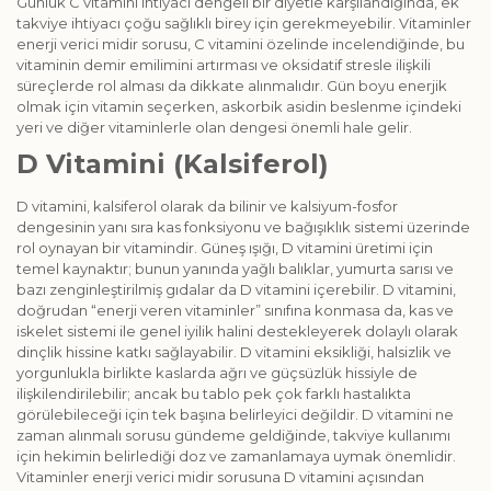
Günlük C vitamini ihtiyacı dengeli bir diyetle karşılandığında, ek
takviye ihtiyacı çoğu sağlıklı birey için gerekmeyebilir. Vitaminler
enerji verici midir sorusu, C vitamini özelinde incelendiğinde, bu
vitaminin demir emilimini artırması ve oksidatif stresle ilişkili
süreçlerde rol alması da dikkate alınmalıdır. Gün boyu enerjik
olmak için vitamin seçerken, askorbik asidin beslenme içindeki
yeri ve diğer vitaminlerle olan dengesi önemli hale gelir.
D Vitamini (Kalsiferol)
D vitamini, kalsiferol olarak da bilinir ve kalsiyum-fosfor
dengesinin yanı sıra kas fonksiyonu ve bağışıklık sistemi üzerinde
rol oynayan bir vitamindir. Güneş ışığı, D vitamini üretimi için
temel kaynaktır; bunun yanında yağlı balıklar, yumurta sarısı ve
bazı zenginleştirilmiş gıdalar da D vitamini içerebilir. D vitamini,
doğrudan “enerji veren vitaminler” sınıfına konmasa da, kas ve
iskelet sistemi ile genel iyilik halini destekleyerek dolaylı olarak
dinçlik hissine katkı sağlayabilir. D vitamini eksikliği, halsizlik ve
yorgunlukla birlikte kaslarda ağrı ve güçsüzlük hissiyle de
ilişkilendirilebilir; ancak bu tablo pek çok farklı hastalıkta
görülebileceği için tek başına belirleyici değildir. D vitamini ne
zaman alınmalı sorusu gündeme geldiğinde, takviye kullanımı
için hekimin belirlediği doz ve zamanlamaya uymak önemlidir.
Vitaminler enerji verici midir sorusuna D vitamini açısından