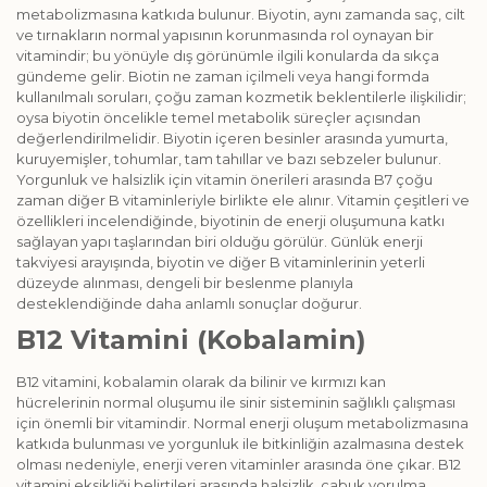
metabolizmasına katkıda bulunur. Biyotin, aynı zamanda saç, cilt
ve tırnakların normal yapısının korunmasında rol oynayan bir
vitamindir; bu yönüyle dış görünümle ilgili konularda da sıkça
gündeme gelir. Biotin ne zaman içilmeli veya hangi formda
kullanılmalı soruları, çoğu zaman kozmetik beklentilerle ilişkilidir;
oysa biyotin öncelikle temel metabolik süreçler açısından
değerlendirilmelidir. Biyotin içeren besinler arasında yumurta,
kuruyemişler, tohumlar, tam tahıllar ve bazı sebzeler bulunur.
Yorgunluk ve halsizlik için vitamin önerileri arasında B7 çoğu
zaman diğer B vitaminleriyle birlikte ele alınır. Vitamin çeşitleri ve
özellikleri incelendiğinde, biyotinin de enerji oluşumuna katkı
sağlayan yapı taşlarından biri olduğu görülür. Günlük enerji
takviyesi arayışında, biyotin ve diğer B vitaminlerinin yeterli
düzeyde alınması, dengeli bir beslenme planıyla
desteklendiğinde daha anlamlı sonuçlar doğurur.
B12 Vitamini (Kobalamin)
B12 vitamini, kobalamin olarak da bilinir ve kırmızı kan
hücrelerinin normal oluşumu ile sinir sisteminin sağlıklı çalışması
için önemli bir vitamindir. Normal enerji oluşum metabolizmasına
katkıda bulunması ve yorgunluk ile bitkinliğin azalmasına destek
olması nedeniyle, enerji veren vitaminler arasında öne çıkar. B12
vitamini eksikliği belirtileri arasında halsizlik, çabuk yorulma,