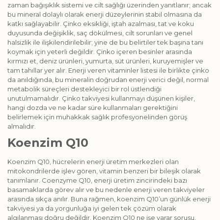
zaman bağışıklık sistemi ve cilt sağlığı üzerinden yanıtlanır; ancak
bu mineral dolaylı olarak enerji düzeylerinin stabil olmasına da
katkı sağlayabilir. Çinko eksikliği, iştah azalması, tat ve koku
duyusunda değişiklik, saç dökülmesi, cilt sorunları ve genel
halsizlik ile ilişkilendirilebilir; yine de bu belirtiler tek başına tanı
koymak için yeterli değildir. Çinko içeren besinler arasında
kırmızı et, deniz ürünleri, yumurta, süt ürünleri, kuruyemişler ve
tam tahıllar yer alır. Enerji veren vitaminler listesi ile birlikte çinko
da anıldığında, bu mineralin doğrudan enerji verici değil, normal
metabolik süreçleri destekleyici bir rol üstlendiği
unutulmamalıdır. Çinko takviyesi kullanmayı düşünen kişiler,
hangi dozda ve ne kadar süre kullanmaları gerektiğini
belirlemek için muhakkak sağlık profesyonelinden görüş
almalıdır.
Koenzim Q10
Koenzim Q10, hücrelerin enerji üretim merkezleri olan
mitokondrilerde işlev gören, vitamin benzeri bir bileşik olarak
tanımlanır. Coenzyme Q10, enerji üretim zincirindeki bazı
basamaklarda görev alır ve bu nedenle enerji veren takviyeler
arasında sıkça anılır. Buna rağmen, koenzim Q10’un günlük enerji
takviyesi ya da yorgunluğa iyi gelen tek çözüm olarak
algılanması doğru değildir. Koenzim Q10 ne işe yarar sorusu,