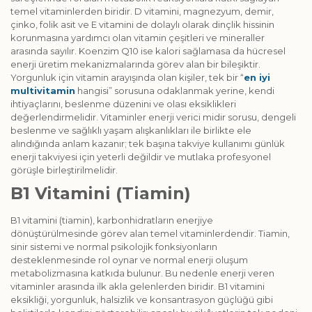
temel vitaminlerden biridir. D vitamini, magnezyum, demir,
çinko, folik asit ve E vitamini de dolaylı olarak dinçlik hissinin
korunmasına yardımcı olan vitamin çeşitleri ve mineraller
arasında sayılır. Koenzim Q10 ise kalori sağlamasa da hücresel
enerji üretim mekanizmalarında görev alan bir bileşiktir.
Yorgunluk için vitamin arayışında olan kişiler, tek bir “
en iyi
multivitamin
hangisi” sorusuna odaklanmak yerine, kendi
ihtiyaçlarını, beslenme düzenini ve olası eksiklikleri
değerlendirmelidir. Vitaminler enerji verici midir sorusu, dengeli
beslenme ve sağlıklı yaşam alışkanlıkları ile birlikte ele
alındığında anlam kazanır; tek başına takviye kullanımı günlük
enerji takviyesi için yeterli değildir ve mutlaka profesyonel
görüşle birleştirilmelidir.
B1 Vitamini (Tiamin)
B1 vitamini (tiamin), karbonhidratların enerjiye
dönüştürülmesinde görev alan temel vitaminlerdendir. Tiamin,
sinir sistemi ve normal psikolojik fonksiyonların
desteklenmesinde rol oynar ve normal enerji oluşum
metabolizmasına katkıda bulunur. Bu nedenle enerji veren
vitaminler arasında ilk akla gelenlerden biridir. B1 vitamini
eksikliği, yorgunluk, halsizlik ve konsantrasyon güçlüğü gibi