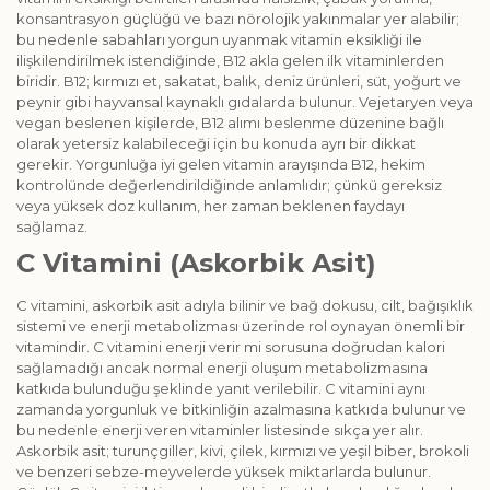
konsantrasyon güçlüğü ve bazı nörolojik yakınmalar yer alabilir;
bu nedenle sabahları yorgun uyanmak vitamin eksikliği ile
ilişkilendirilmek istendiğinde, B12 akla gelen ilk vitaminlerden
biridir. B12; kırmızı et, sakatat, balık, deniz ürünleri, süt, yoğurt ve
peynir gibi hayvansal kaynaklı gıdalarda bulunur. Vejetaryen veya
vegan beslenen kişilerde, B12 alımı beslenme düzenine bağlı
olarak yetersiz kalabileceği için bu konuda ayrı bir dikkat
gerekir. Yorgunluğa iyi gelen vitamin arayışında B12, hekim
kontrolünde değerlendirildiğinde anlamlıdır; çünkü gereksiz
veya yüksek doz kullanım, her zaman beklenen faydayı
sağlamaz.
C Vitamini (Askorbik Asit)
C vitamini, askorbik asit adıyla bilinir ve bağ dokusu, cilt, bağışıklık
sistemi ve enerji metabolizması üzerinde rol oynayan önemli bir
vitamindir. C vitamini enerji verir mi sorusuna doğrudan kalori
sağlamadığı ancak normal enerji oluşum metabolizmasına
katkıda bulunduğu şeklinde yanıt verilebilir. C vitamini aynı
zamanda yorgunluk ve bitkinliğin azalmasına katkıda bulunur ve
bu nedenle enerji veren vitaminler listesinde sıkça yer alır.
Askorbik asit; turunçgiller, kivi, çilek, kırmızı ve yeşil biber, brokoli
ve benzeri sebze-meyvelerde yüksek miktarlarda bulunur.