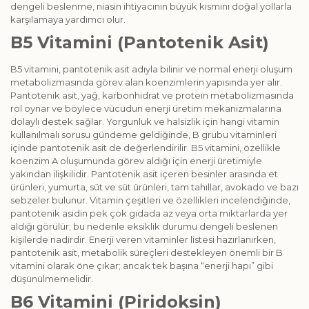
dengeli beslenme, niasin ihtiyacının büyük kısmını doğal yollarla
karşılamaya yardımcı olur.
B5 Vitamini (Pantotenik Asit)
B5 vitamini, pantotenik asit adıyla bilinir ve normal enerji oluşum
metabolizmasında görev alan koenzimlerin yapısında yer alır.
Pantotenik asit, yağ, karbonhidrat ve protein metabolizmasında
rol oynar ve böylece vücudun enerji üretim mekanizmalarına
dolaylı destek sağlar. Yorgunluk ve halsizlik için hangi vitamin
kullanılmalı sorusu gündeme geldiğinde, B grubu vitaminleri
içinde pantotenik asit de değerlendirilir. B5 vitamini, özellikle
koenzim A oluşumunda görev aldığı için enerji üretimiyle
yakından ilişkilidir. Pantotenik asit içeren besinler arasında et
ürünleri, yumurta, süt ve süt ürünleri, tam tahıllar, avokado ve bazı
sebzeler bulunur. Vitamin çeşitleri ve özellikleri incelendiğinde,
pantotenik asidin pek çok gıdada az veya orta miktarlarda yer
aldığı görülür; bu nedenle eksiklik durumu dengeli beslenen
kişilerde nadirdir. Enerji veren vitaminler listesi hazırlanırken,
pantotenik asit, metabolik süreçleri destekleyen önemli bir B
vitamini olarak öne çıkar; ancak tek başına “enerji hapı” gibi
düşünülmemelidir.
B6 Vitamini (Piridoksin)