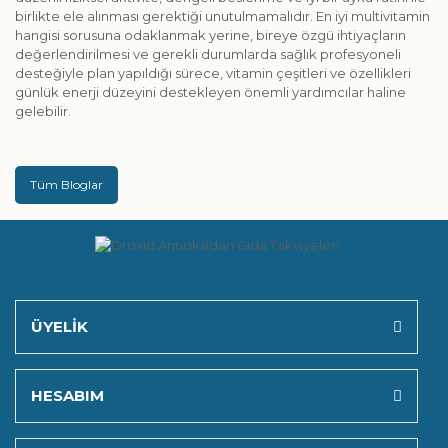
birlikte ele alınması gerektiği unutulmamalıdır. En iyi multivitamin
hangisi sorusuna odaklanmak yerine, bireye özgü ihtiyaçların
değerlendirilmesi ve gerekli durumlarda sağlık profesyoneli
desteğiyle plan yapıldığı sürece, vitamin çeşitleri ve özellikleri
günlük enerji düzeyini destekleyen önemli yardımcılar haline
gelebilir.
Tüm Bloglar
ÜYELİK
HESABIM