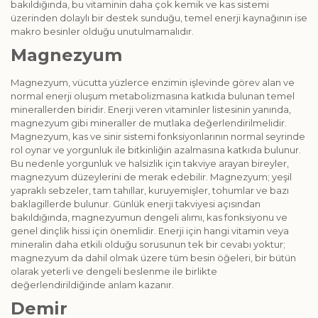
bakıldığında, bu vitaminin daha çok kemik ve kas sistemi
üzerinden dolaylı bir destek sunduğu, temel enerji kaynağının ise
makro besinler olduğu unutulmamalıdır.
Magnezyum
Magnezyum, vücutta yüzlerce enzimin işlevinde görev alan ve
normal enerji oluşum metabolizmasına katkıda bulunan temel
minerallerden biridir. Enerji veren vitaminler listesinin yanında,
magnezyum gibi mineraller de mutlaka değerlendirilmelidir.
Magnezyum, kas ve sinir sistemi fonksiyonlarının normal seyrinde
rol oynar ve yorgunluk ile bitkinliğin azalmasına katkıda bulunur.
Bu nedenle yorgunluk ve halsizlik için takviye arayan bireyler,
magnezyum düzeylerini de merak edebilir. Magnezyum; yeşil
yapraklı sebzeler, tam tahıllar, kuruyemişler, tohumlar ve bazı
baklagillerde bulunur. Günlük enerji takviyesi açısından
bakıldığında, magnezyumun dengeli alımı, kas fonksiyonu ve
genel dinçlik hissi için önemlidir. Enerji için hangi vitamin veya
mineralin daha etkili olduğu sorusunun tek bir cevabı yoktur;
magnezyum da dahil olmak üzere tüm besin öğeleri, bir bütün
olarak yeterli ve dengeli beslenme ile birlikte
değerlendirildiğinde anlam kazanır.
Demir